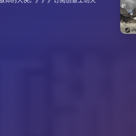
敬仰的大侠。》》》订阅创意工坊火