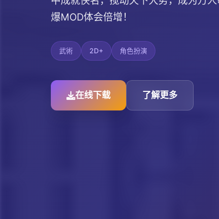
中成就侠名，搅动天下大势，成为万人
爆MOD体会倍增！
武術
2D+
角色扮演
在线下载
了解更多