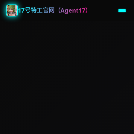
17号特工官网（Agent17）