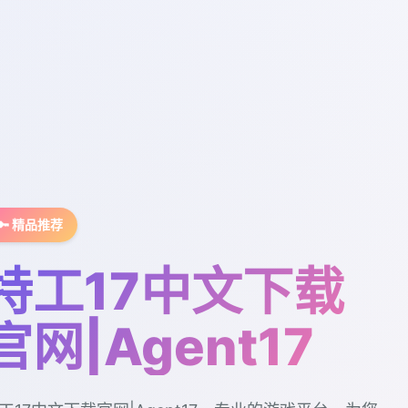
🔑 精品推荐
特工17中文下载
官网|Agent17