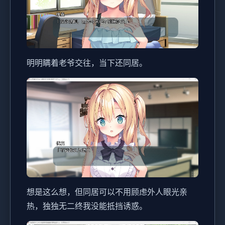
明明瞒着老爷交往，当下还同居。
想是这么想，但同居可以不用顾虑外人眼光亲
热，独独无二终我没能抵挡诱惑。