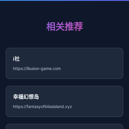
相关推荐
i社
https://illusion-game.com
幸福幻想岛
https://fantasyofblissisland.xyz