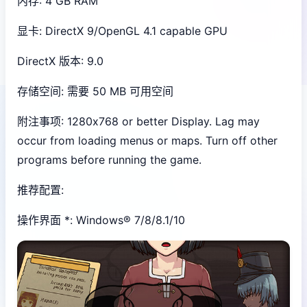
内存: 4 GB RAM
显卡: DirectX 9/OpenGL 4.1 capable GPU
DirectX 版本: 9.0
存储空间: 需要 50 MB 可用空间
附注事项: 1280x768 or better Display. Lag may
occur from loading menus or maps. Turn off other
programs before running the game.
推荐配置:
操作界面 *: Windows® 7/8/8.1/10