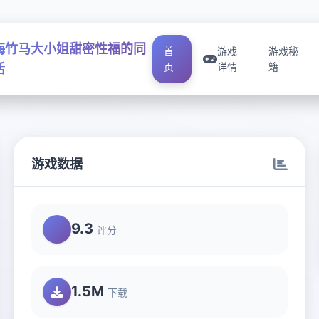
梅竹马大小姐甜密性福的同
首
游戏
游戏秘
页
详情
籍
活
游戏数据
9.3
评分
1.5M
下载