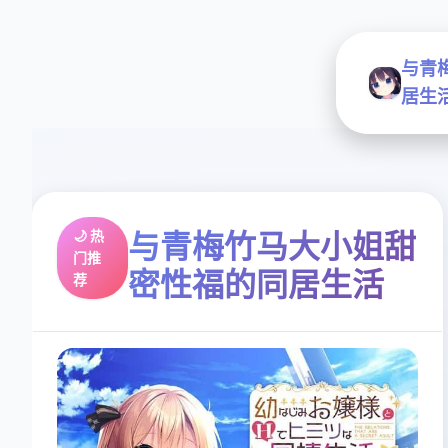
与青
居生
🌙 热
与青梅竹马大小姐甜
门推
密性福的同居生活
荐