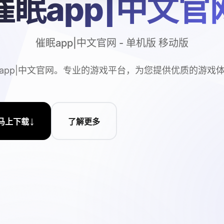
催眠app|中文官
催眠app|中文官网 - 单机版 移动版
app|中文官网。专业的游戏平台，为您提供优质的游戏
↓
马上下载
了解更多