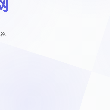
网
体验。