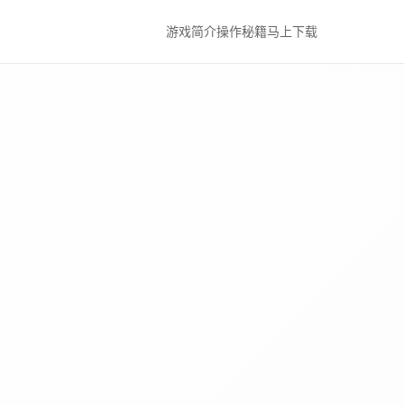
游戏简介
操作秘籍
马上下载