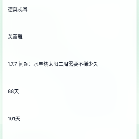
德莫忒耳
芙蕾雅
1.7.7 问题：水星绕太阳二周需要不稀少久
88天
101天