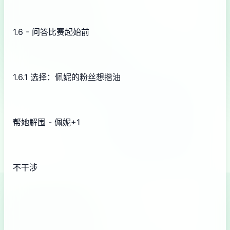
1.6 - 问答比赛起始前
1.6.1 选择：佩妮的粉丝想揩油
帮她解围 - 佩妮+1
不干涉