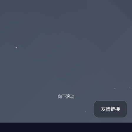
向下滚动
友情链接