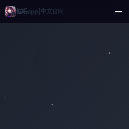
催眠app|中文官网