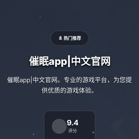
🚿 热门推荐
催眠app|中文官网
催眠app|中文官网。专业的游戏平台，为您提
供优质的游戏体验。
9.4
评分