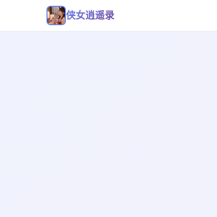
侠女逍遥录