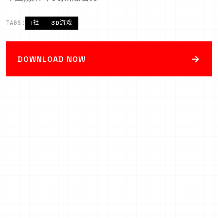
TAGS:
I社
3D游戏
→
DOWNLOAD NOW